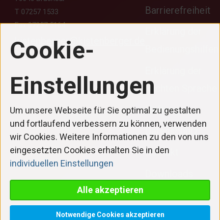
Barrierefreiheit
T 07257 1533
Fax 07257 5164
Erklärung der
Drücken
kistenberger@kistenberger.de
Cookie-
Bedienungshilfen
Sie
Tab,
Erklärung der
um
Einstellungen
durch
leichten Sprache
die
Haftung
Optionen
Um unsere Webseite für Sie optimal zu gestalten
zu
und fortlaufend verbessern zu können, verwenden
Datenschutz
navigieren.
wir Cookies. Weitere Informationen zu den von uns
ESC
eingesetzten Cookies erhalten Sie in den
Kontakt
lehnt
individuellen Einstellungen
alle
Downloads
Cookies
Alle akzeptieren
ab.
Cookie-
Einstellungen
Notwendige Cookies akzeptieren