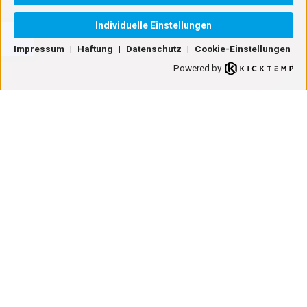
Individuelle Einstellungen
Impressum
|
Haftung
|
Datenschutz
|
Cookie-Einstellungen
© 2025 • Peter Kistenberger Betriebs-GmbH
Powered by