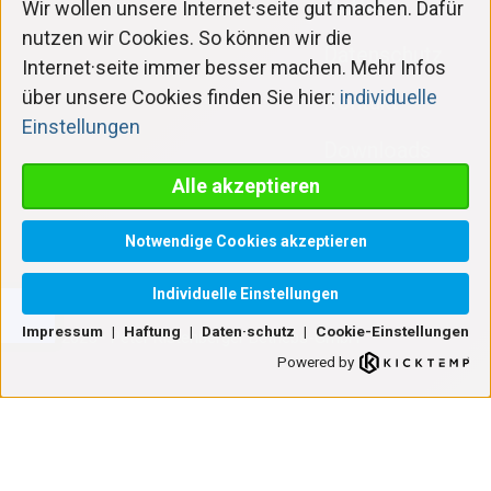
Haftung
Optionen
Wir wollen unsere Internet·seite gut machen. Dafür
zu
nutzen wir Cookies. So können wir die
Datenschutz
navigieren.
Internet·seite immer besser machen. Mehr Infos
ESC
über unsere Cookies finden Sie hier:
individuelle
Kontakt
lehnt
Einstellungen
alle
Downloads
Cookies
Alle akzeptieren
ab.
Cookie-
Einstellungen
Notwendige Cookies akzeptieren
Individuelle Einstellungen
Impressum
|
Haftung
|
Daten·schutz
|
Cookie-Einstellungen
© 2025 • Peter Kistenberger Betriebs-GmbH
Powered by